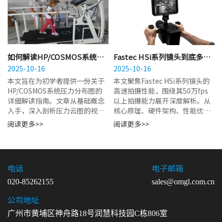
如何解读HP/COSMOS系统的
Fastec HSi系列镜头到底多
压力分布图？新手入门指南看
2025-10-16
快？深度解析其50万fps以上的
2025-10-16
这里
极限拍摄能力
本文旨在为初学者提供一份关于
本文聚焦Fastec HSi系列镜头的
HP/COSMOS系统压力分布图的
高速拍摄性能，围绕其50万fps
详细解读指南。文章从基础概念
以上拍摄能力展开深度解析。从
入手，深入剖析压力云图的视觉
核心原理、硬件架构、性能优
语言、关键参数含义及坐标体
势、技术适配、应用价值及技术
阅读更多>>
阅读更多>>
系。通过系统讲解...
局限等维...
电话
电子邮箱
020-85262155
sales@omgl.com.cn
公司地址
广州市黄埔区神舟路18号润慧科技园C栋806室