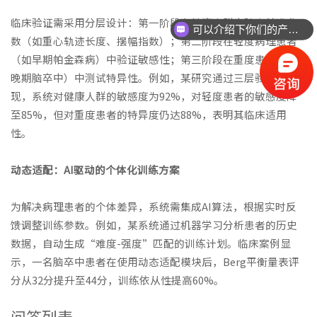
临床验证需采用分层设计：第一阶段在健康人群中建立基准参
可以介绍下你们的产品么？
数（如重心轨迹长度、摆幅指数）；第二阶段在轻度病理患者
你们是怎么收费的呢？
（如早期帕金森病）中验证敏感性；第三阶段在重度患者（如
晚期脑卒中）中测试特异性。例如，某研究通过三层验证发
现，系统对健康人群的敏感度为92%，对轻度患者的敏感度降
至85%，但对重度患者的特异度仍达88%，表明其临床适用
性。
动态适配：AI驱动的个体化训练方案
为解决病理患者的个体差异，系统需集成AI算法，根据实时反
馈调整训练参数。例如，某系统通过机器学习分析患者的历史
数据，自动生成“难度-强度”匹配的训练计划。临床案例显
示，一名脑卒中患者在使用动态适配模块后，Berg平衡量表评
分从32分提升至44分，训练依从性提高60%。
问答列表