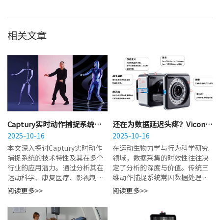
相关文章
Captury实时动作捕捉系统适
还在为数据延迟头疼？Vicon
合哪些行业？体育与医疗是首
2025-10-16
vero 如何实现毫秒级实时三维
2025-10-16
选吗？
分析？
本文深入探讨Captury实时动作
在运动生物力学与行为科学研究
捕捉系统的技术特性及其在多个
领域，数据采集的时效性往往决
行业的应用潜力。通过分析其在
定了分析的深度与价值。传统三
运动科学、康复医疗、影视制作
维动作捕捉系统常因数据处理链
及人机交互等领域的应用逻辑，
路冗长而产生显著的时间延迟，
阅读更多>>
阅读更多>>
解析该技术如何...
导致研究人员难以在实...