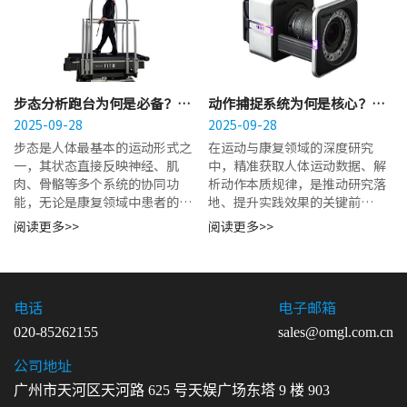
步态分析跑台为何是必备？满
动作捕捉系统为何是核心？支
足康复与科研步态分析需求
2025-09-28
撑运动与康复领域深度研究
2025-09-28
步态是人体最基本的运动形式之
​在运动与康复领域的深度研究
一，其状态直接反映神经、肌
中，精准获取人体运动数据、解
肉、骨骼等多个系统的协同功
析动作本质规律，是推动研究落
能，无论是康复领域中患者的功
地、提升实践效果的关键前
能恢复，还是科研领域中对人体
提。...
阅读更多>>
阅读更多>>
运动机制的探索，精准的步态分
析都是不可或缺的核心环节。...
电话
电子邮箱
020-85262155
sales@omgl.com.cn
公司地址
广州市天河区天河路 625 号天娱广场东塔 9 楼 903