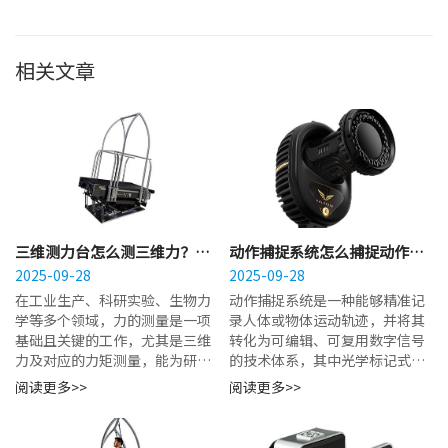
相关文章
三维测力台怎么测三维力？六
动作捕捉系统怎么捕捉动作？
分量传感器实现力与力矩测量
2025-09-28
光学标记精准追踪人体运动轨
2025-09-28
迹
在工业生产、科研实验、生物力
动作捕捉系统是一种能够精准记
学等多个领域，力的测量是一项
录人体或物体运动轨迹，并将其
基础且关键的工作，尤其是三维
转化为可编辑、可复用数字信号
力及对应的力矩测量，能为研究
的技术体系，其中光学标记式动
对象的受力分析、性能评估提供
作捕捉凭借其追踪精度高、动作
阅读更多>>
阅读更多>>
核心数据支撑。...
还原度高的特点，被广泛应用于
多个领域。...