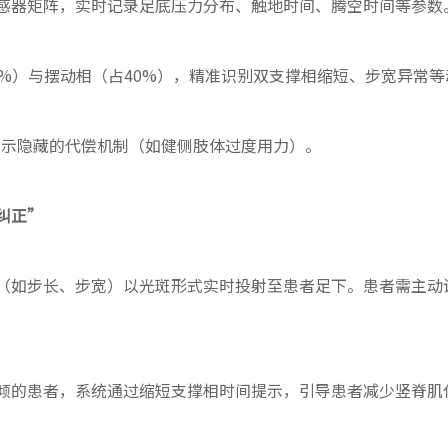
感器矩阵，实时记录足底压力分布、触地时间、腾空时间等参数
0%）与摆动相（占40%），精准识别双支撑相缩短、步宽异常等
揭示隐藏的代偿机制（如健侧肢体过度用力）。
纠正”
（如步长、步宽）以光斑形式实时投射至患者足下。患者需主动
倾的患者，系统通过缩短支撑相时间提示，引导患者减少竖脊肌