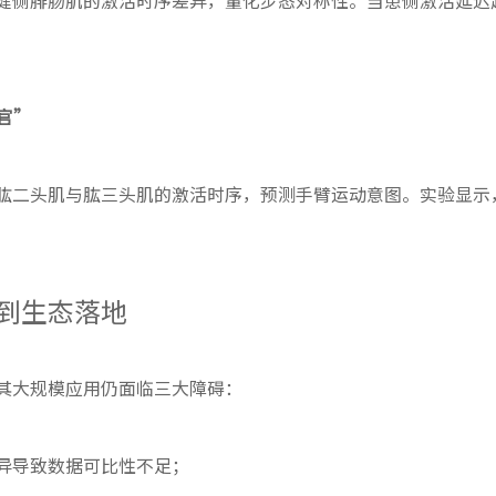
健侧腓肠肌的激活时序差异，量化步态对称性。当患侧激活延迟
官”
肱二头肌与肱三头肌的激活时序，预测手臂运动意图。实验显示，
到生态落地
其大规模应用仍面临三大障碍：
异导致数据可比性不足；