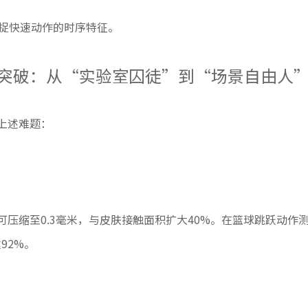
捕捉快速动作的时序特征。
突破：从“实验室囚徒”到“场景自由人
上述难题：
压缩至0.3毫米，与皮肤接触面积扩大40%。在篮球跳跃动作
92%。