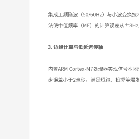
集成工频陷波（50/60Hz）与小波变换技
法使中值频率（MF）的计算误差从±8Hz压
3. 边缘计算与低延迟传输
内置ARM Cortex-M7处理器实现信
步误差小于2毫秒，满足短跑、投掷等爆