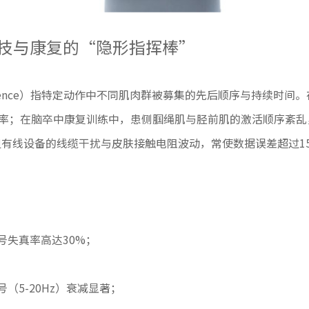
技与康复的“隐形指挥棒”
ion Sequence）指特定动作中不同肌肉群被募集的先后顺序与持
效率；在脑卒中康复训练中，患侧腘绳肌与胫前肌的激活顺序紊
但有线设备的线缆干扰与皮肤接触电阻波动，常使数据误差超过1
号失真率高达30%；
（5-20Hz）衰减显著；