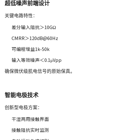
超低噪声前端设计
关键电路特性：
差分输入阻抗＞10GΩ
CMRR＞120dB@60Hz
可编程增益1k-50k
输入等效噪声＜0.1μVpp
确保微伏级肌电信号的原始保真。
智能电极技术
创新型电极方案：
干湿两用接触界面
接触阻抗实时监测