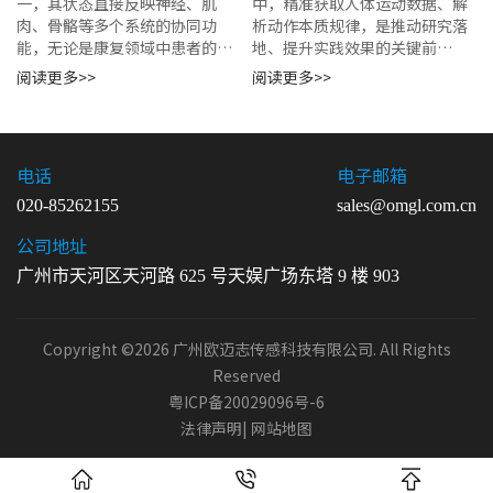
一，其状态直接反映神经、肌
中，精准获取人体运动数据、解
肉、骨骼等多个系统的协同功
析动作本质规律，是推动研究落
能，无论是康复领域中患者的功
地、提升实践效果的关键前
能恢复，还是科研领域中对人体
提。...
阅读更多>>
阅读更多>>
运动机制的探索，精准的步态分
析都是不可或缺的核心环节。...
电话
电子邮箱
020-85262155
sales@omgl.com.cn
公司地址
广州市天河区天河路 625 号天娱广场东塔 9 楼 903
Copyright ©2026 广州欧迈志传感科技有限公司. All Rights
Reserved
粤ICP备20029096号-6
法律声明
|
网站地图