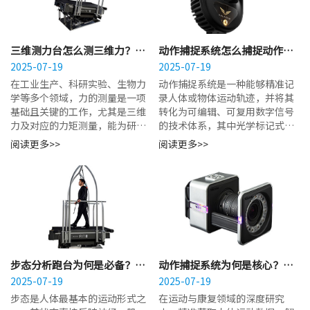
三维测力台怎么测三维力？六
动作捕捉系统怎么捕捉动作？
分量传感器实现力与力矩测量
2025-07-19
光学标记精准追踪人体运动轨
2025-07-19
迹
在工业生产、科研实验、生物力
动作捕捉系统是一种能够精准记
学等多个领域，力的测量是一项
录人体或物体运动轨迹，并将其
基础且关键的工作，尤其是三维
转化为可编辑、可复用数字信号
力及对应的力矩测量，能为研究
的技术体系，其中光学标记式动
对象的受力分析、性能评估提供
作捕捉凭借其追踪精度高、动作
阅读更多>>
阅读更多>>
核心数据支撑。...
还原度高的特点，被广泛应用于
多个领域。...
步态分析跑台为何是必备？满
动作捕捉系统为何是核心？支
足康复与科研步态分析需求
2025-07-19
撑运动与康复领域深度研究
2025-07-19
步态是人体最基本的运动形式之
​在运动与康复领域的深度研究