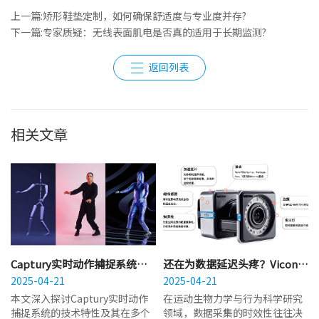
上一篇:矫形鞋垫定制，如何确保舒适度与专业度并存?
下一篇:专家质疑：无线表面肌电是否真的适用于长期监测?‌
返回列表
相关文章
Captury实时动作捕捉系统适
还在为数据延迟头疼？Vicon
合哪些行业？体育与医疗是首
2025-04-21
vero 如何实现毫秒级实时三维
2025-04-21
选吗？
分析？
本文深入探讨Captury实时动作
在运动生物力学与行为科学研究
捕捉系统的技术特性及其在多个
领域，数据采集的时效性往往决