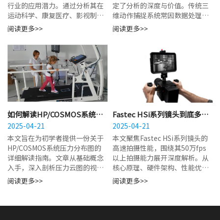
行业的应用潜力。通过分析其在
定了分析的深度与价值。传统三
运动科学、康复医疗、影视制作
维动作捕捉系统常因数据处理链
及人机交互等领域的应用逻辑，
路冗长而产生显著的时间延迟，
阅读更多>>
阅读更多>>
解析该技术如何...
导致研究人员难以在实...
如何解读HP/COSMOS系统的
Fastec HSi系列镜头到底多
压力分布图？新手入门指南看
2025-04-21
快？深度解析其50万fps以上的
2025-04-21
这里
极限拍摄能力
本文旨在为初学者提供一份关于
本文聚焦Fastec HSi系列镜头的
HP/COSMOS系统压力分布图的
高速拍摄性能，围绕其50万fps
详细解读指南。文章从基础概念
以上拍摄能力展开深度解析。从
入手，深入剖析压力云图的视觉
核心原理、硬件架构、性能优
语言、关键参数含义及坐标体
势、技术适配、应用价值及技术
阅读更多>>
阅读更多>>
系。通过系统讲解...
局限等维...