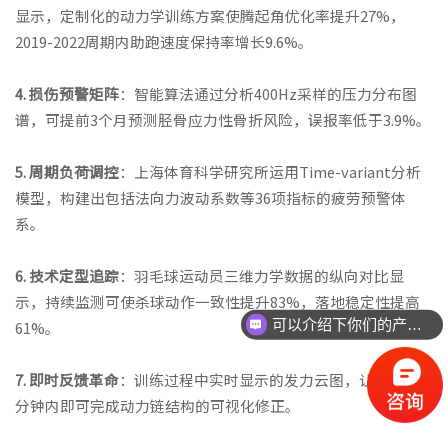
显示，定制化的动力学训练方案使腾起角优化率提升27%，
2019-2022周期内助跑速度保持率增长9.6%。
4. 损伤预警矩阵
：智能算法通过分析400Hz采样的压力分布图
谱，可提前3个月预测胫骨应力性骨折风险，误报率低于3.9%。
5. 周期负荷调控
：上海体育科学研究所运用Time-variant分析
模型，构建出包括法向力波动系数等36项指标的疲劳预警体
系。
6. 技术定型追踪
：羽毛球运动员三维力学数据的纵向对比显
示，持续监测可使杀球动作一致性提升83%，落地稳定性提高
可以介绍下你们的产品么？
61%。
7. 即时反馈革命
：训练过程中实时显示的发力云图，让选手在5
分钟内即可完成动力链结构的可视化修正。