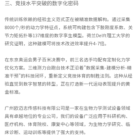
三、竞技水平突破的数字化密码
传统训练依赖的经验主义范式正在被精准数据解构。通过采集
8000个/秒的动力学特征点，系统可构建包含下肢刚度系数、关
节力矩拓扑等137维度的数字孪生模型。荷兰Delft理工大学的
研究证明，这种建模可将技术改进效率提升4-7倍。
在东京奥运会男子百米决赛中，前三名选手均配有定制化力学
优化方案。
三维测力台跑台
技术正沿着"数据采集-建模分析-精
准干预"的科技闭环，重新定义竞技体育的制胜法则。这种从经
验直觉到数字智慧的转型，正在打造新一代运动表现提升的黄
金标准。
广州欧迈志传感科技有限公司是一家在生物力学测试设备领域
具有卓越地位的专业公司，我们的设备广泛应用于科研机构、
医疗机构、体育院校、康复中心等领域，为生物力学研究、临
床诊断、运动训练等提供了强大的支持。