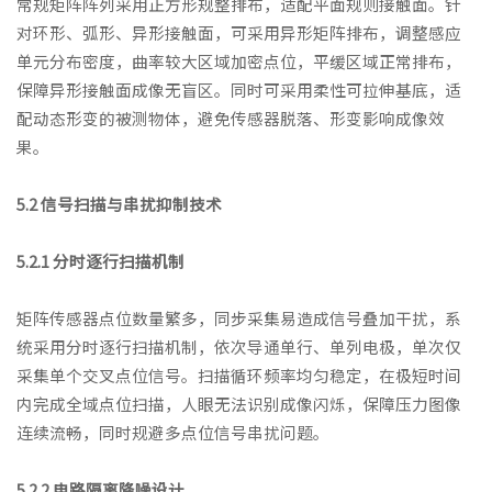
常规矩阵阵列采用正方形规整排布，适配平面规则接触面。针
对环形、弧形、异形接触面，可采用异形矩阵排布，调整感应
单元分布密度，曲率较大区域加密点位，平缓区域正常排布，
保障异形接触面成像无盲区。同时可采用柔性可拉伸基底，适
配动态形变的被测物体，避免传感器脱落、形变影响成像效
果。
5.2 信号扫描与串扰抑制技术
5.2.1 分时逐行扫描机制
矩阵传感器点位数量繁多，同步采集易造成信号叠加干扰，系
统采用分时逐行扫描机制，依次导通单行、单列电极，单次仅
采集单个交叉点位信号。扫描循环频率均匀稳定，在极短时间
内完成全域点位扫描，人眼无法识别成像闪烁，保障压力图像
连续流畅，同时规避多点位信号串扰问题。
5.2.2 电路隔离降噪设计