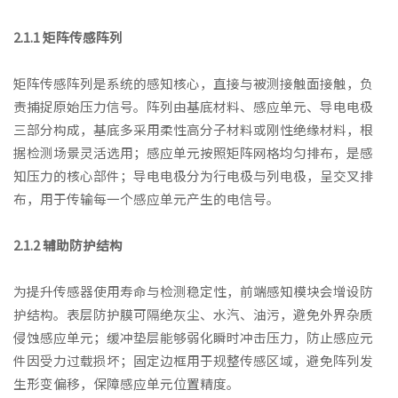
2.1.1 矩阵传感阵列
矩阵传感阵列是系统的感知核心，直接与被测接触面接触，负
责捕捉原始压力信号。阵列由基底材料、感应单元、导电电极
三部分构成，基底多采用柔性高分子材料或刚性绝缘材料，根
据检测场景灵活选用；感应单元按照矩阵网格均匀排布，是感
知压力的核心部件；导电电极分为行电极与列电极，呈交叉排
布，用于传输每一个感应单元产生的电信号。
2.1.2 辅助防护结构
为提升传感器使用寿命与检测稳定性，前端感知模块会增设防
护结构。表层防护膜可隔绝灰尘、水汽、油污，避免外界杂质
侵蚀感应单元；缓冲垫层能够弱化瞬时冲击压力，防止感应元
件因受力过载损坏；固定边框用于规整传感区域，避免阵列发
生形变偏移，保障感应单元位置精度。