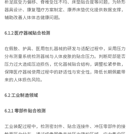
析足底受力偏移、脊椎受压不均、床垫贴合度等问题，为矫形
器具设计、康复理疗方案制定、康养床垫优化提供数据支撑，
辅助改善人体体态健康问题。
6.1.2 医疗器械贴合检测
在假肢、护具、医用包扎器械的研发与适配过程中，采用压力
分布测量系统检测器械与人体皮肤的贴合压力。判断局部是否
压力过大造成压迫损伤，优化器械贴合结构，调整松紧参数，
保障医疗器械使用过程中的舒适性与安全性，降低长期佩戴带
来的人体损伤风险。
6.2 工业制造领域
6.2.1 零部件贴合检测
工业装配过程中，检测密封件、贴合连接件、冲压零部件的接
触面压力分布。通过成像图像查找压力疏松区域、应力集中区