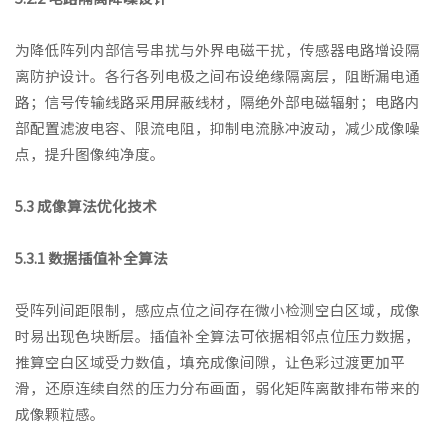
为降低阵列内部信号串扰与外界电磁干扰，传感器电路增设隔
离防护设计。各行各列电极之间布设绝缘隔离层，阻断漏电通
路；信号传输线路采用屏蔽线材，隔绝外部电磁辐射；电路内
部配置滤波电容、限流电阻，抑制电流脉冲波动，减少成像噪
点，提升图像纯净度。
5.3 成像算法优化技术
5.3.1 数据插值补全算法
受阵列间距限制，感应点位之间存在微小检测空白区域，成像
时易出现色块断层。插值补全算法可依据相邻点位压力数据，
推算空白区域受力数值，填充成像间隙，让色彩过渡更加平
滑，还原连续自然的压力分布画面，弱化矩阵离散排布带来的
成像颗粒感。