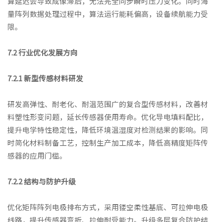
算延迟会导致成像滞后，无法完全同步瞬时压力变化。同时海
量阵列数据处理过程中，算法运行能耗偏高，设备续航能力受
限。
7.2 行业优化发展方向
7.2.1 新型传感材料研发
研发高弹性、耐老化、耐温范围广的复合型传感材料，改善材
料塑性形变问题，延长传感器使用寿命。优化导电填料配比，
提升电学特性稳定性，降低环境温湿度对检测结果的影响。同
时简化材料制备工艺，控制生产加工成本，降低高精度矩阵传
感器的应用门槛。
7.2.2 结构与防护升级
优化矩阵阵列电极排布方式，采用镂空柔性基底、可拉伸电极
线路，提升传感器弯折、拉伸耐受能力。升级多层复合防护结