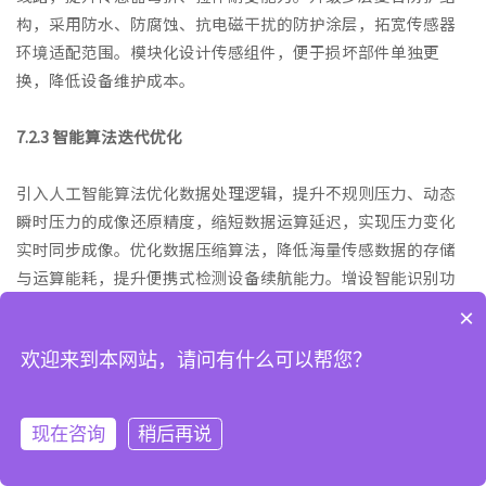
构，采用防水、防腐蚀、抗电磁干扰的防护涂层，拓宽传感器
环境适配范围。模块化设计传感组件，便于损坏部件单独更
换，降低设备维护成本。
7.2.3 智能算法迭代优化
引入人工智能算法优化数据处理逻辑，提升不规则压力、动态
瞬时压力的成像还原精度，缩短数据运算延迟，实现压力变化
实时同步成像。优化数据压缩算法，降低海量传感数据的存储
与运算能耗，提升便携式检测设备续航能力。增设智能识别功
能，自动标注异常高压区域，简化人工分析流程。
×
欢迎来到本网站，请问有什么可以帮您？
7.2.4 集成化多功能发展
推动压力检测与温度、形变、湿度等检测功能集成，制备多功
现在咨询
稍后再说
能复合矩阵传感器，同步采集多维度接触面参数。结合无线传
首页
电话
顶部
输技术，摆脱有线线路束缚，实现远距离无线数据传输与成像