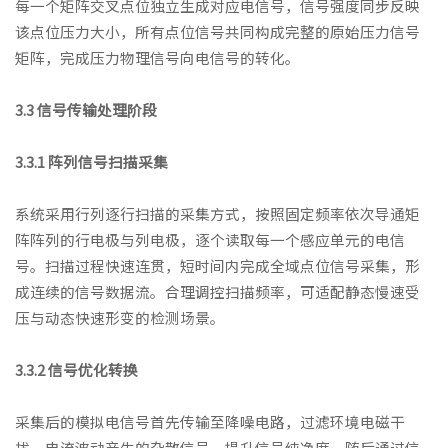
每一个矩阵交叉点位独立生成对应电信号，信号强度同步反映
该点位压力大小，所有点位信号共同构成完整的原始压力信号
矩阵，完成压力物理信号向电信号的转化。
3.3 信号传输处理阶段
3.3.1 阵列信号扫描采集
系统采用行列逐行扫描的采集方式，按照固定频率依次导通矩
阵阵列的行电极与列电极，逐个读取每一个感应单元的电信
号。扫描过程快速连贯，短时间内完成全域点位信号采集，形
成连续的信号数据流。合理调控扫描频率，可适配静态慢速受
压与动态快速形变的检测场景。
3.3.2 信号优化转换
采集后的模拟电信号首先传输至降噪电路，过滤环境电磁干
扰、电流波动产生的杂散信号，提升信号纯净度。随后通过信