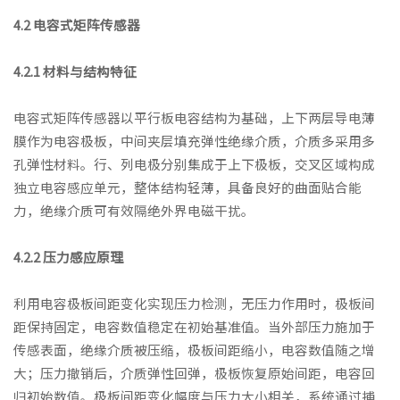
4.2 电容式矩阵传感器
4.2.1 材料与结构特征
电容式矩阵传感器以平行板电容结构为基础，上下两层导电薄
膜作为电容极板，中间夹层填充弹性绝缘介质，介质多采用多
孔弹性材料。行、列电极分别集成于上下极板，交叉区域构成
独立电容感应单元，整体结构轻薄，具备良好的曲面贴合能
力，绝缘介质可有效隔绝外界电磁干扰。
4.2.2 压力感应原理
利用电容极板间距变化实现压力检测，无压力作用时，极板间
距保持固定，电容数值稳定在初始基准值。当外部压力施加于
传感表面，绝缘介质被压缩，极板间距缩小，电容数值随之增
大；压力撤销后，介质弹性回弹，极板恢复原始间距，电容回
归初始数值。极板间距变化幅度与压力大小相关，系统通过捕