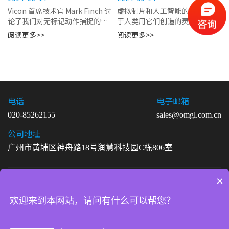
好了准备
Vicon 首席技术官 Mark Finch 讨
虚拟制片和人工智能的灵感取决
论了我们对无标记动作捕捉的愿
于人类用它们创造的灵感即使按
景在技术的世界里，大多数时候
照像视觉特效这样快速发展的行
阅读更多>>
阅读更多>>
你可以成为第一，也可以成为最
业的标准，技术创新的规模与消
好的。自 1990 年代以来...
费者需求一样快，过去几年也是
快节奏的。两个发展主...
电话
电子邮箱
020-85262155
sales@omgl.com.cn
公司地址
广州市黄埔区神舟路18号润慧科技园C栋806室
×
Copyright ©2026 广州欧迈志传感科技有限公司. All Rights
Reserved
欢迎来到本网站，请问有什么可以帮您？
粤ICP备20029096号-6
法律声明
|
网站地图