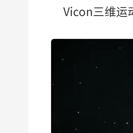
Vicon三