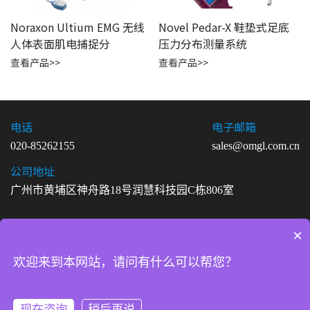
Noraxon Ultium EMG 无线
Novel Pedar-X 鞋垫式足底
人体表面肌电捕捉分
压力分布测量系统
查看产品>>
查看产品>>
电话
电子邮箱
020-85262155
sales@omgl.com.cn
公司地址
广州市黄埔区神舟路18号润慧科技园C栋806室
×
Copyright ©2026 广州欧迈志传感科技有限公司. All Rights
Reserved
欢迎来到本网站，请问有什么可以帮您？
粤ICP备20029096号-6
法律声明
|
网站地图
现在咨询
稍后再说