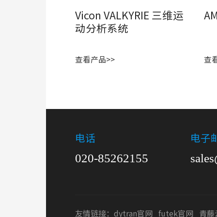
Vicon VALKYRIE 三维运
A
动分析系统
查看产品>>
查
电话
电子
020-85262155
sale
友情链接：
dytran官网
futek官网
青藤