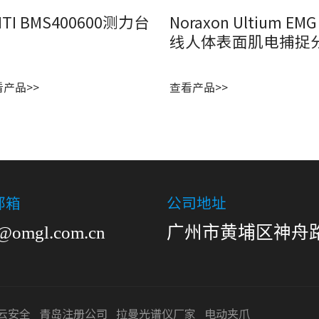
MTI BMS400600测力台
Noraxon Ultium EM
线人体表面肌电捕捉
看产品>>
查看产品>>
邮箱
公司地址
s@omgl.com.cn
广州市黄埔区神舟路
云安全
青岛注册公司
拉曼光谱仪厂家
电动夹爪