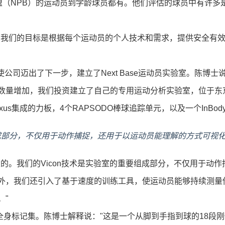
棒球联盟（NPB）的运动员到学龄球员都有。他们评估的球员中有许
。我们的目标是根据每个运动员的个人技术和需求，提供安全有效
增，促使公司迈出了下一步，建立了Next Base运动员实验室。陈
数量增加，我们投资建立了自己的专用运动分析实验室，位于东京
on Nexus集成的力板，4个RAPSODO棒球追踪单元，以及一个InB
组成部分，不仅用于动作捕捉，还用于以运动员能理解的方式可视化我
的。我们的Vicon技术是实验室的重要组成部分，不仅用于动
外，我们还引入了基于速度的训练工具，使运动员能够持续测量
。"
自定义全身标记集。陈博士解释说："这是一个从脚到手指到球的18