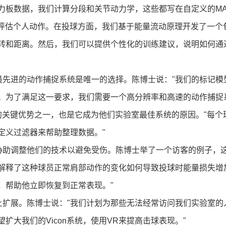
板数据，我们计算分段和关节动力学，这些都写在自定义的MAT
全面评估个人动作。在投球方面，我们基于能量流动原理开发了一
转和距离。然后，我们可以提供个性化的训练建议，说明如何通
精度，最先进的动作捕捉系统是唯一的选择。陈博士说："我们的标
。为了满足这一要求，我们需要一个高分辨率和高速的动作捕捉
究的关键优势之一，也是它成为他们实验室最佳系统的原因。"每
定义过滤器来帮助整理数据。"
e还协助调整他们的技术以避免受伤。陈博士举了一个访客的例子，这位
解释了这种球员正常肩部动作的变化如何导致投球时能量损失增
，帮助他立即恢复到正常表现。"
的方向上扩展。陈博士说："我们计划为那些无法经常访问我们实验
扩大我们的Vicon系统，使用VR来提高击球表现。"