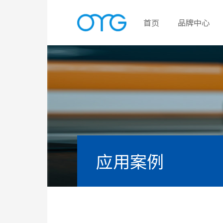
首页
品牌中心
应用案例