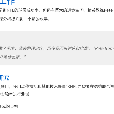
工作
NFL的球员成功率，但仍有巨大的进步空间。精英教练Pete Bom
榄球分析提升到一个新的水平。
了手术，我去物理治疗，现在我回来训练和比赛'，"Pete Bom
升整体表现。"
的研究
一个年度项目，使用动作捕捉和其他技术来量化NFL希望者在选秀联
士的实验室进行测试
tec跑步机