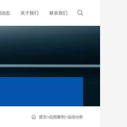
闻动态
关于我们
联系我们
首页
>
应用案例
>
运动分析