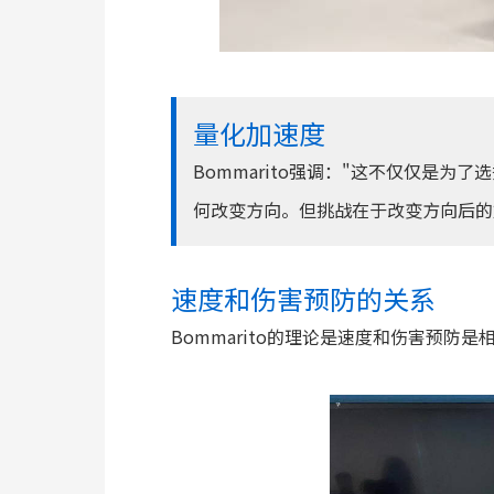
量化加速度
Bommarito强调："这不仅仅是
何改变方向。但挑战在于改变方向后的
速度和伤害预防的关系
Bommarito的理论是速度和伤害预