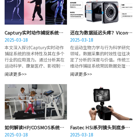
Captury实时动作捕捉系统适
还在为数据延迟头疼？Vicon
合哪些行业？体育与医疗是首
2025-03-18
vero 如何实现毫秒级实时三维
2025-03-18
选吗？
分析？
本文深入探讨Captury实时动作
在运动生物力学与行为科学研究
捕捉系统的技术特性及其在多个
领域，数据采集的时效性往往决
行业的应用潜力。通过分析其在
定了分析的深度与价值。传统三
运动科学、康复医疗、影视制作
维动作捕捉系统常因数据处理链
及人机交互等领域的应用逻辑，
路冗长而产生显著的时间延迟，
阅读更多>>
阅读更多>>
解析该技术如何...
导致研究人员难以在实...
如何解读HP/COSMOS系统的
Fastec HSi系列镜头到底多
压力分布图？新手入门指南看
2025-03-18
快？深度解析其50万fps以上的
2025-03-18