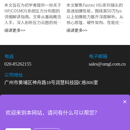
这里
极限拍摄能力
本文旨在为初学者提供一份关于
本文聚焦Fastec HSi系列镜头的
HP/COSMOS系统压力分布图的
高速拍摄性能，围绕其50万fps
详细解读指南。文章从基础概念
以上拍摄能力展开深度解析。从
入手，深入剖析压力云图的视觉
核心原理、硬件架构、性能优
语言、关键参数含义及坐标体
势、技术适配、应用价值及技术
阅读更多>>
阅读更多>>
系。通过系统讲解...
局限等维...
电话
电子邮箱
020-85262155
sales@omgl.com.cn
公司地址
广州市黄埔区神舟路18号润慧科技园C栋806室
×
Copyright ©2026 广州欧迈志传感科技有限公司. All Rights
Reserved
欢迎来到本网站，请问有什么可以帮您？
粤ICP备20029096号-6
法律声明
|
网站地图